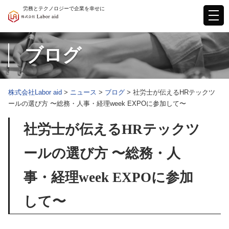
Skip
労務とテクノロジーで企業を幸せに
to
content
ブログ
株式会社Labor aid
>
ニュース
>
ブログ
>
社労士が伝えるHRテックツ
ールの選び方 〜総務・人事・経理week EXPOに参加して〜
社労士が伝えるHRテックツ
ールの選び方 〜総務・人
事・経理week EXPOに参加
して〜