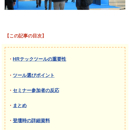
【この記事の目次】
・
HRテックツールの重要性
・
ツール選びポイント
・
セミナー参加者の反応
・
まとめ
・
登壇時の詳細資料