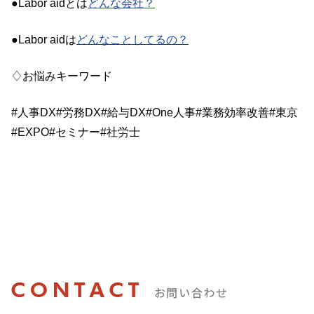
●
Labor aid
とは
どんな会社？
●
Labor aid
は
どんなことしてるの？
♢お悩みキーワード
#人事DX#労務DX#給与DX#One人事#業務効率改善#東京
#EXPO#セミナー#社労士