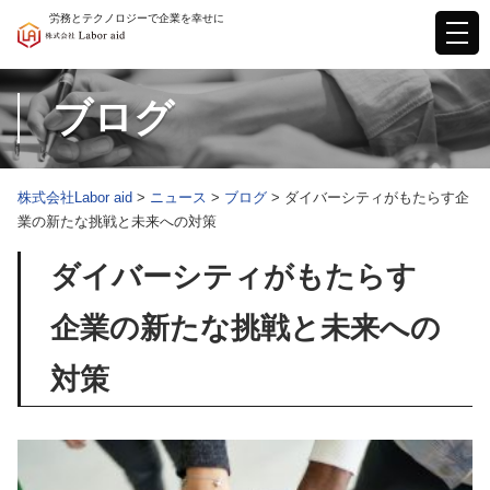
Skip
労務とテクノロジーで企業を幸せに
to
content
ブログ
株式会社Labor aid
>
ニュース
>
ブログ
>
ダイバーシティがもたらす企
業の新たな挑戦と未来への対策
ダイバーシティがもたらす
企業の新たな挑戦と未来への
対策